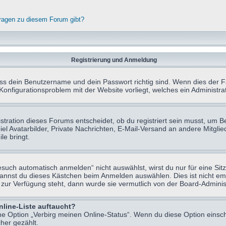
fragen zu diesem Forum gibt?
Registrierung und Anmeldung
ass dein Benutzername und dein Passwort richtig sind. Wenn dies der Fa
 Konfigurationsproblem mit der Website vorliegt, welches ein Administr
tration dieses Forums entscheidet, ob du registriert sein musst, um Beit
el Avatarbilder, Private Nachrichten, E-Mail-Versand an andere Mitglie
le bringt.
uch automatisch anmelden“ nicht auswählst, wirst du nur für eine Sit
kannst du dieses Kästchen beim Anmelden auswählen. Dies ist nicht e
t zur Verfügung steht, dann wurde sie vermutlich von der Board-Adminis
nline-Liste auftaucht?
ine Option „Verbirg meinen Online-Status“. Wenn du diese Option einsc
her gezählt.