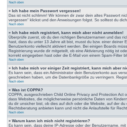
Nach oben
» Ich habe mein Passwort vergessen!
Das ist nicht schlimm! Wir können dir zwar dein altes Passwort n
vergessen“ klickst und den Anweisungen folgst. So solltest du di
Nach oben
» Ich habe mich registriert, kann mich aber nicht anmelden!
Überprüfe zuerst, ob du den richtigen Benutzernamen und das ri
hast, dass du unter 13 Jahre alt bist, musst du bzw. einer deiner 
Benutzerkonto vielleicht aktiviert werden. Bei einigen Boards müs
Registrierung wurde dir mitgeteilt, ob eine Aktivierung nötig ist
korrekt eingegeben hast oder die E-Mail von einem Spam-Filter bl
Nach oben
» Ich habe mich vor einiger Zeit registriert, kann mich aber 
Es kann sein, dass ein Administrator dein Benutzerkonto aus vers
geschrieben haben, um die Datenbankgröße zu verringern. Registri
Nach oben
» Was ist COPPA?
COPPA, ausgeschrieben Child Online Privacy and Protection Act of
dass Websites, die möglicherweise persönliche Daten von Kinder
du dir unsicher bist, ob dies auf dich oder die Website, auf der du
Rechtsberatung anbieten kann und nicht die Anlaufstelle für Recht
Nach oben
» Warum kann ich mich nicht registrieren?
Es kann sein, dass deine IP-Adresse oder der Benutzername, mit