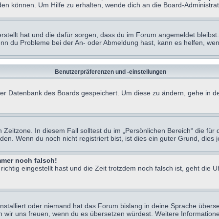
en können. Um Hilfe zu erhalten, wende dich an die Board-Administrat
erstellt hat und die dafür sorgen, dass du im Forum angemeldet bleibs
Wenn du Probleme bei der An- oder Abmeldung hast, kann es helfen, we
Benutzerpräferenzen und -einstellungen
n der Datenbank des Boards gespeichert. Um diese zu ändern, gehe in de
Zeitzone. In diesem Fall solltest du im „Persönlichen Bereich“ die für d
. Wenn du noch nicht registriert bist, ist dies ein guter Grund, dies je
immer noch falsch!
chtig eingestellt hast und die Zeit trotzdem noch falsch ist, geht die U
nstalliert oder niemand hat das Forum bislang in deine Sprache überse
würden wir uns freuen, wenn du es übersetzen würdest. Weitere Informa