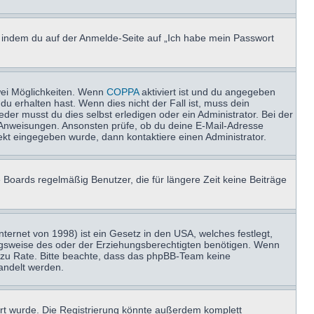
u, indem du auf der Anmelde-Seite auf „Ich habe mein Passwort
wei Möglichkeiten. Wenn
COPPA
aktiviert ist und du angegeben
du erhalten hast. Wenn dies nicht der Fall ist, muss dein
der musst du dies selbst erledigen oder ein Administrator. Bei der
nen Anweisungen. Ansonsten prüfe, ob du deine E-Mail-Adresse
ekt eingegeben wurde, dann kontaktiere einen Administrator.
 Boards regelmäßig Benutzer, die für längere Zeit keine Beiträge
ernet von 1998) ist ein Gesetz in den USA, welches festlegt,
ngsweise des oder der Erziehungsberechtigten benötigen. Wenn
and zu Rate. Bitte beachte, dass das phpBB-Team keine
handelt werden.
rt wurde. Die Registrierung könnte außerdem komplett