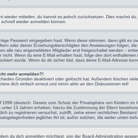
icht wieder mitteilen, du kannst es jedoch zurücksetzen. Dies machst d
ch schnell wieder anmelden können.
chtige Passwort eingegeben hast. Wenn diese stimmen, dann gibt es z
Eltern oder deiner Erziehungsberechtigten den Anweisungen folgen, die 
sen alle neu angemeldeten Mitglieder erst freigeschaltet werden – entwe
 oder nicht. Wenn du eine E-Mail erhalten hast, folge den dort enthalte
ockiert wurde. Wenn du dir sicher bist, dass deine E-Mail-Adresse korr
nicht mehr anmelden?!
chieden Gründen deaktiviert oder gelöscht hat. Außerdem löschen viele
ere dich einfach erneut und nimm aktiv an den Diskussionen teil!
 1998 (deutsch: Gesetz zum Schutz der Privatsphäre von Kindern im Int
n unter 13 Jahren erheben, hierzu die Zustimmung der Eltern beziehu
 dich zu registrieren versuchst, zutrifft, ziehe einen rechtlichen Beist
sangelegenheiten jeglicher Art ist; außer solchen, die weiter unten be
 dem du dich anmelden möchtest, von der Board-Administration gesper