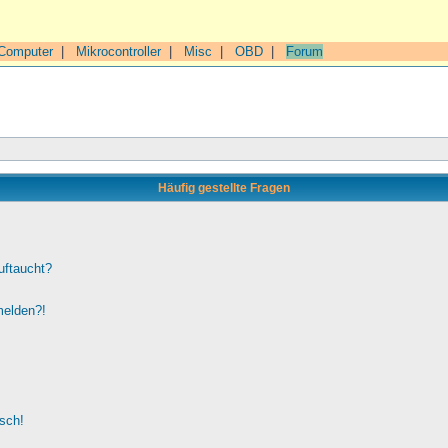
Computer
|
Mikrocontroller
|
Misc
|
OBD
|
Forum
Häufig gestellte Fragen
uftaucht?
melden?!
lsch!