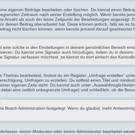
eine eigenen Beiträge bearbeiten oder löschen. Du kannst einen Beitr
n begrenzten Zeitraum nach seiner Erstellung möglich. Wenn bereits jema
e Anzahl als auch der letzte Zeitpunkt der Bearbeitungen angezeigt. 
 deinen Beitrag überarbeitet hat. Diese können jedoch, falls sie es für
eitrag nicht löschen können, wenn bereits jemand darauf geantwortet h
eine solche in den Einstellungen in deinem persönlichen Bereich entw
tivieren. Du kannst eine Signatur auch hinzufügen, indem du in deine
e Signatur verfassen möchtest, so kannst du dort einfach das Kontroll
Themas bearbeitest, findest du ein Register „Umfrage erstellen“ unter
Berechtigung, Umfragen zu erstellen. Du solltest einen Titel und minde
 einer eigenen Zeile steht. Du kannst auch unter „Auswahlmöglichkeiten
t dabei eine zeitlich unbegrenzte Umfrage) und schließlich, ob die Be
?
ie Board-Administration festgelegt. Wenn du glaubst, mehr Antwortmögl
erfasser, einem Moderator oder einem Administrator bearbeitet werde