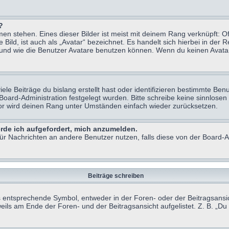
?
n stehen. Eines dieser Bilder ist meist mit deinem Rang verknüpft: Of
ild, ist auch als „Avatar“ bezeichnet. Es handelt sich hierbei in der 
 und wie die Benutzer Avatare benutzen können. Wenn du keinen Avatar 
le Beiträge du bislang erstellt hast oder identifizieren bestimmte B
 Board-Administration festgelegt wurden. Bitte schreibe keine sinnlo
tor wird deinen Rang unter Umständen einfach wieder zurücksetzen.
erde ich aufgefordert, mich anzumelden.
 für Nachrichten an andere Benutzer nutzen, falls diese von der Board
Beiträge schreiben
ntsprechende Symbol, entweder in der Foren- oder der Beitragsansicht.
eils am Ende der Foren- und der Beitragsansicht aufgelistet. Z. B. „D