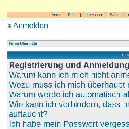
Home
|
Privat
|
Impressum
|
Bücher
|
Anmelden
Foren-Übersicht
Häuf
Registrierung und Anmeldun
Warum kann ich mich nicht anm
Wozu muss ich mich überhaupt r
Warum werde ich automatisch 
Wie kann ich verhindern, dass m
auftaucht?
Ich habe mein Passwort verges