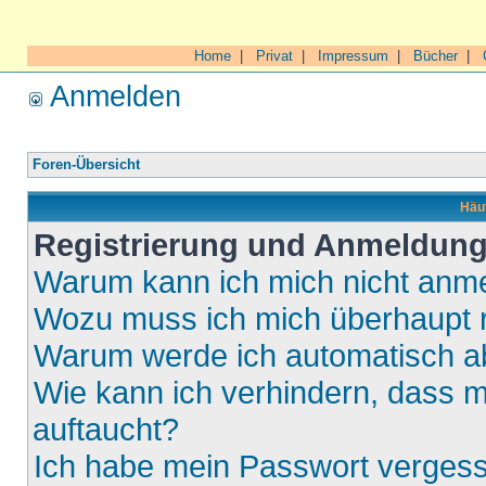
Home
|
Privat
|
Impressum
|
Bücher
|
Anmelden
Foren-Übersicht
Häuf
Registrierung und Anmeldun
Warum kann ich mich nicht anm
Wozu muss ich mich überhaupt r
Warum werde ich automatisch 
Wie kann ich verhindern, dass m
auftaucht?
Ich habe mein Passwort verges