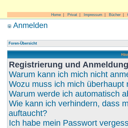
Home
|
Privat
|
Impressum
|
Bücher
|
Anmelden
Foren-Übersicht
Häuf
Registrierung und Anmeldun
Warum kann ich mich nicht anm
Wozu muss ich mich überhaupt r
Warum werde ich automatisch 
Wie kann ich verhindern, dass m
auftaucht?
Ich habe mein Passwort verges