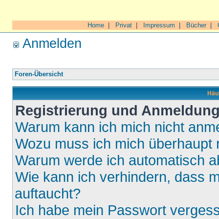
Home
|
Privat
|
Impressum
|
Bücher
|
Anmelden
Foren-Übersicht
Häuf
Registrierung und Anmeldun
Warum kann ich mich nicht anm
Wozu muss ich mich überhaupt r
Warum werde ich automatisch 
Wie kann ich verhindern, dass m
auftaucht?
Ich habe mein Passwort verges