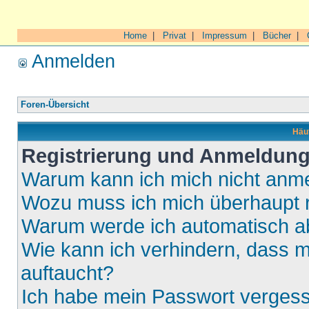
Home
|
Privat
|
Impressum
|
Bücher
|
Anmelden
Foren-Übersicht
Häuf
Registrierung und Anmeldun
Warum kann ich mich nicht anm
Wozu muss ich mich überhaupt r
Warum werde ich automatisch 
Wie kann ich verhindern, dass m
auftaucht?
Ich habe mein Passwort verges