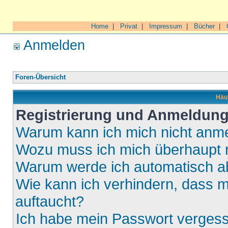
Home
|
Privat
|
Impressum
|
Bücher
|
Anmelden
Foren-Übersicht
Häuf
Registrierung und Anmeldun
Warum kann ich mich nicht anm
Wozu muss ich mich überhaupt r
Warum werde ich automatisch 
Wie kann ich verhindern, dass m
auftaucht?
Ich habe mein Passwort verges