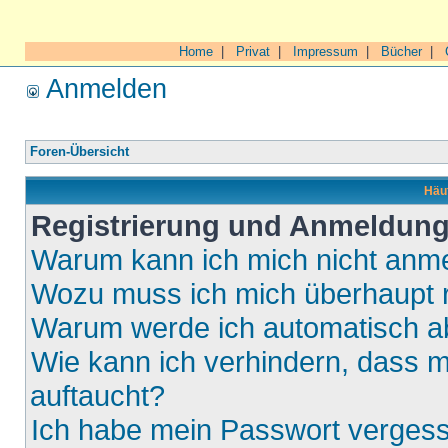
Home
|
Privat
|
Impressum
|
Bücher
|
Anmelden
Foren-Übersicht
Häuf
Registrierung und Anmeldun
Warum kann ich mich nicht anm
Wozu muss ich mich überhaupt r
Warum werde ich automatisch 
Wie kann ich verhindern, dass m
auftaucht?
Ich habe mein Passwort verges