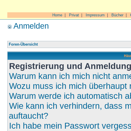
Home
|
Privat
|
Impressum
|
Bücher
|
Anmelden
Foren-Übersicht
Häuf
Registrierung und Anmeldun
Warum kann ich mich nicht anm
Wozu muss ich mich überhaupt r
Warum werde ich automatisch 
Wie kann ich verhindern, dass m
auftaucht?
Ich habe mein Passwort verges