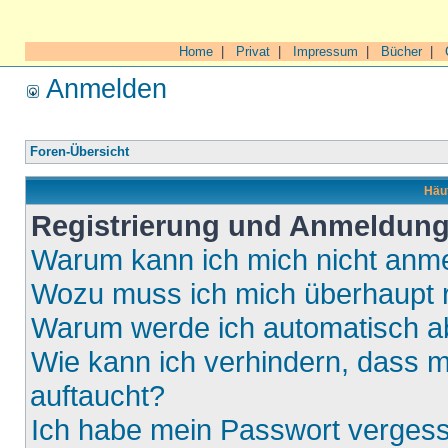
Home
|
Privat
|
Impressum
|
Bücher
|
Anmelden
Foren-Übersicht
Häuf
Registrierung und Anmeldun
Warum kann ich mich nicht anm
Wozu muss ich mich überhaupt r
Warum werde ich automatisch 
Wie kann ich verhindern, dass m
auftaucht?
Ich habe mein Passwort verges