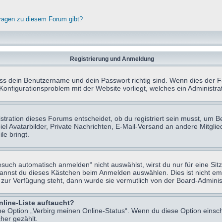
fragen zu diesem Forum gibt?
Registrierung und Anmeldung
ass dein Benutzername und dein Passwort richtig sind. Wenn dies der Fa
 Konfigurationsproblem mit der Website vorliegt, welches ein Administr
tration dieses Forums entscheidet, ob du registriert sein musst, um Beit
el Avatarbilder, Private Nachrichten, E-Mail-Versand an andere Mitglie
le bringt.
uch automatisch anmelden“ nicht auswählst, wirst du nur für eine Sit
kannst du dieses Kästchen beim Anmelden auswählen. Dies ist nicht e
t zur Verfügung steht, dann wurde sie vermutlich von der Board-Adminis
nline-Liste auftaucht?
ine Option „Verbirg meinen Online-Status“. Wenn du diese Option einsc
her gezählt.