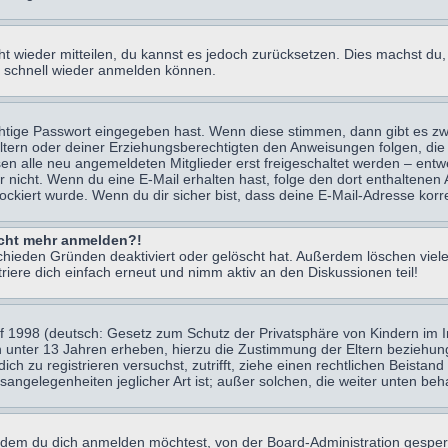
icht wieder mitteilen, du kannst es jedoch zurücksetzen. Dies machst d
ch schnell wieder anmelden können.
chtige Passwort eingegeben hast. Wenn diese stimmen, dann gibt es z
Eltern oder deiner Erziehungsberechtigten den Anweisungen folgen, die 
sen alle neu angemeldeten Mitglieder erst freigeschaltet werden – entwe
 oder nicht. Wenn du eine E-Mail erhalten hast, folge den dort enthalte
ockiert wurde. Wenn du dir sicher bist, dass deine E-Mail-Adresse korr
nicht mehr anmelden?!
chieden Gründen deaktiviert oder gelöscht hat. Außerdem löschen viele
ere dich einfach erneut und nimm aktiv an den Diskussionen teil!
 1998 (deutsch: Gesetz zum Schutz der Privatsphäre von Kindern im Int
n unter 13 Jahren erheben, hierzu die Zustimmung der Eltern beziehu
 dich zu registrieren versuchst, zutrifft, ziehe einen rechtlichen Beist
sangelegenheiten jeglicher Art ist; außer solchen, die weiter unten be
 dem du dich anmelden möchtest, von der Board-Administration gesper