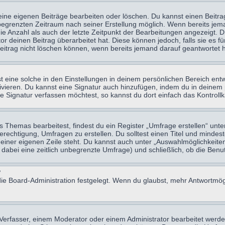
eine eigenen Beiträge bearbeiten oder löschen. Du kannst einen Beitr
n begrenzten Zeitraum nach seiner Erstellung möglich. Wenn bereits jema
e Anzahl als auch der letzte Zeitpunkt der Bearbeitungen angezeigt. 
 deinen Beitrag überarbeitet hat. Diese können jedoch, falls sie es für
eitrag nicht löschen können, wenn bereits jemand darauf geantwortet h
eine solche in den Einstellungen in deinem persönlichen Bereich entw
tivieren. Du kannst eine Signatur auch hinzufügen, indem du in deine
e Signatur verfassen möchtest, so kannst du dort einfach das Kontroll
Themas bearbeitest, findest du ein Register „Umfrage erstellen“ unter
Berechtigung, Umfragen zu erstellen. Du solltest einen Titel und minde
 einer eigenen Zeile steht. Du kannst auch unter „Auswahlmöglichkeiten
t dabei eine zeitlich unbegrenzte Umfrage) und schließlich, ob die Be
?
ie Board-Administration festgelegt. Wenn du glaubst, mehr Antwortmögl
erfasser, einem Moderator oder einem Administrator bearbeitet werde