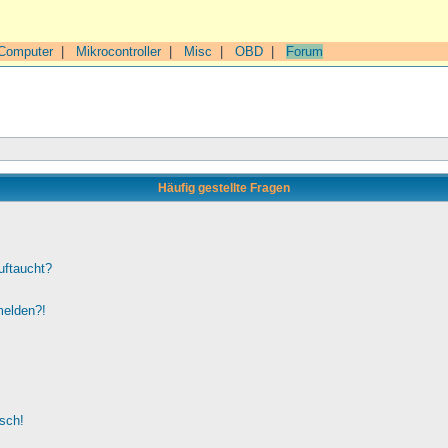
Computer
|
Mikrocontroller
|
Misc
|
OBD
|
Forum
Häufig gestellte Fragen
uftaucht?
melden?!
lsch!