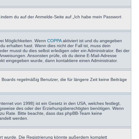
u, indem du auf der Anmelde-Seite auf „Ich habe mein Passwort
wei Möglichkeiten. Wenn
COPPA
aktiviert ist und du angegeben
du erhalten hast. Wenn dies nicht der Fall ist, muss dein
der musst du dies selbst erledigen oder ein Administrator. Bei der
nen Anweisungen. Ansonsten prüfe, ob du deine E-Mail-Adresse
ekt eingegeben wurde, dann kontaktiere einen Administrator.
 Boards regelmäßig Benutzer, die für längere Zeit keine Beiträge
ernet von 1998) ist ein Gesetz in den USA, welches festlegt,
ngsweise des oder der Erziehungsberechtigten benötigen. Wenn
and zu Rate. Bitte beachte, dass das phpBB-Team keine
handelt werden.
rt wurde. Die Registrierung könnte außerdem komplett