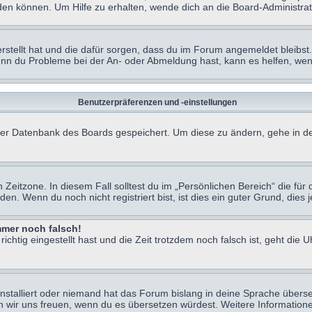
en können. Um Hilfe zu erhalten, wende dich an die Board-Administrat
erstellt hat und die dafür sorgen, dass du im Forum angemeldet bleibs
Wenn du Probleme bei der An- oder Abmeldung hast, kann es helfen, we
Benutzerpräferenzen und -einstellungen
n der Datenbank des Boards gespeichert. Um diese zu ändern, gehe in de
Zeitzone. In diesem Fall solltest du im „Persönlichen Bereich“ die für d
. Wenn du noch nicht registriert bist, ist dies ein guter Grund, dies je
immer noch falsch!
chtig eingestellt hast und die Zeit trotzdem noch falsch ist, geht die U
nstalliert oder niemand hat das Forum bislang in deine Sprache überse
würden wir uns freuen, wenn du es übersetzen würdest. Weitere Informa