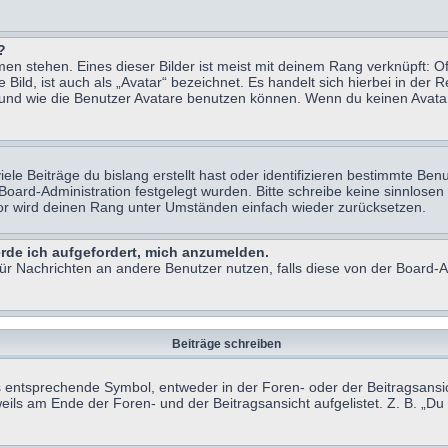
?
n stehen. Eines dieser Bilder ist meist mit deinem Rang verknüpft: Of
ild, ist auch als „Avatar“ bezeichnet. Es handelt sich hierbei in der 
 und wie die Benutzer Avatare benutzen können. Wenn du keinen Avatar 
le Beiträge du bislang erstellt hast oder identifizieren bestimmte B
 Board-Administration festgelegt wurden. Bitte schreibe keine sinnlo
tor wird deinen Rang unter Umständen einfach wieder zurücksetzen.
erde ich aufgefordert, mich anzumelden.
 für Nachrichten an andere Benutzer nutzen, falls diese von der Board
Beiträge schreiben
ntsprechende Symbol, entweder in der Foren- oder der Beitragsansicht.
eils am Ende der Foren- und der Beitragsansicht aufgelistet. Z. B. „D