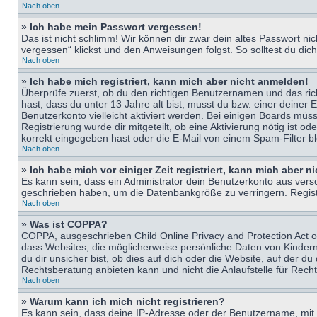
Nach oben
» Ich habe mein Passwort vergessen!
Das ist nicht schlimm! Wir können dir zwar dein altes Passwort n
vergessen“ klickst und den Anweisungen folgst. So solltest du di
Nach oben
» Ich habe mich registriert, kann mich aber nicht anmelden!
Überprüfe zuerst, ob du den richtigen Benutzernamen und das ri
hast, dass du unter 13 Jahre alt bist, musst du bzw. einer deiner 
Benutzerkonto vielleicht aktiviert werden. Bei einigen Boards müs
Registrierung wurde dir mitgeteilt, ob eine Aktivierung nötig ist
korrekt eingegeben hast oder die E-Mail von einem Spam-Filter bl
Nach oben
» Ich habe mich vor einiger Zeit registriert, kann mich aber 
Es kann sein, dass ein Administrator dein Benutzerkonto aus vers
geschrieben haben, um die Datenbankgröße zu verringern. Registri
Nach oben
» Was ist COPPA?
COPPA, ausgeschrieben Child Online Privacy and Protection Act of
dass Websites, die möglicherweise persönliche Daten von Kinder
du dir unsicher bist, ob dies auf dich oder die Website, auf der du
Rechtsberatung anbieten kann und nicht die Anlaufstelle für Recht
Nach oben
» Warum kann ich mich nicht registrieren?
Es kann sein, dass deine IP-Adresse oder der Benutzername, mit