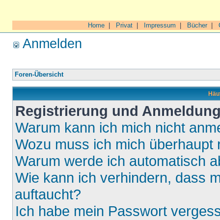
Home
|
Privat
|
Impressum
|
Bücher
|
Anmelden
Foren-Übersicht
Häuf
Registrierung und Anmeldun
Warum kann ich mich nicht anm
Wozu muss ich mich überhaupt r
Warum werde ich automatisch 
Wie kann ich verhindern, dass m
auftaucht?
Ich habe mein Passwort verges