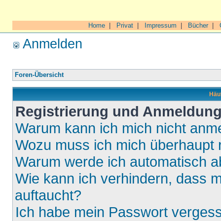
Home
|
Privat
|
Impressum
|
Bücher
|
Anmelden
Foren-Übersicht
Häuf
Registrierung und Anmeldun
Warum kann ich mich nicht anm
Wozu muss ich mich überhaupt r
Warum werde ich automatisch 
Wie kann ich verhindern, dass m
auftaucht?
Ich habe mein Passwort verges