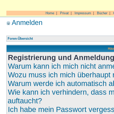
Home
|
Privat
|
Impressum
|
Bücher
|
Anmelden
Foren-Übersicht
Häuf
Registrierung und Anmeldun
Warum kann ich mich nicht anm
Wozu muss ich mich überhaupt r
Warum werde ich automatisch 
Wie kann ich verhindern, dass m
auftaucht?
Ich habe mein Passwort verges