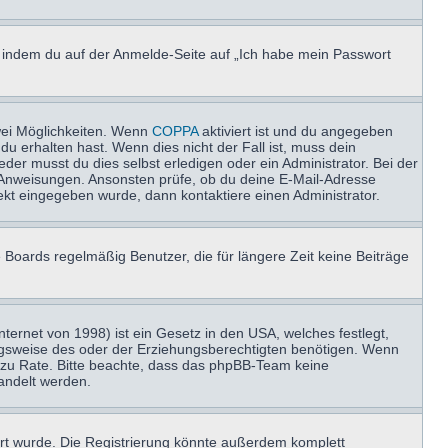
u, indem du auf der Anmelde-Seite auf „Ich habe mein Passwort
wei Möglichkeiten. Wenn
COPPA
aktiviert ist und du angegeben
du erhalten hast. Wenn dies nicht der Fall ist, muss dein
der musst du dies selbst erledigen oder ein Administrator. Bei der
nen Anweisungen. Ansonsten prüfe, ob du deine E-Mail-Adresse
ekt eingegeben wurde, dann kontaktiere einen Administrator.
 Boards regelmäßig Benutzer, die für längere Zeit keine Beiträge
ernet von 1998) ist ein Gesetz in den USA, welches festlegt,
ngsweise des oder der Erziehungsberechtigten benötigen. Wenn
and zu Rate. Bitte beachte, dass das phpBB-Team keine
handelt werden.
rt wurde. Die Registrierung könnte außerdem komplett