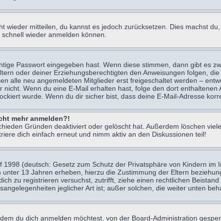
icht wieder mitteilen, du kannst es jedoch zurücksetzen. Dies machst d
ch schnell wieder anmelden können.
chtige Passwort eingegeben hast. Wenn diese stimmen, dann gibt es z
Eltern oder deiner Erziehungsberechtigten den Anweisungen folgen, die 
sen alle neu angemeldeten Mitglieder erst freigeschaltet werden – entwe
 oder nicht. Wenn du eine E-Mail erhalten hast, folge den dort enthalte
ockiert wurde. Wenn du dir sicher bist, dass deine E-Mail-Adresse korr
nicht mehr anmelden?!
chieden Gründen deaktiviert oder gelöscht hat. Außerdem löschen viele
ere dich einfach erneut und nimm aktiv an den Diskussionen teil!
 1998 (deutsch: Gesetz zum Schutz der Privatsphäre von Kindern im Int
n unter 13 Jahren erheben, hierzu die Zustimmung der Eltern beziehu
 dich zu registrieren versuchst, zutrifft, ziehe einen rechtlichen Beist
sangelegenheiten jeglicher Art ist; außer solchen, die weiter unten be
 dem du dich anmelden möchtest, von der Board-Administration gesper