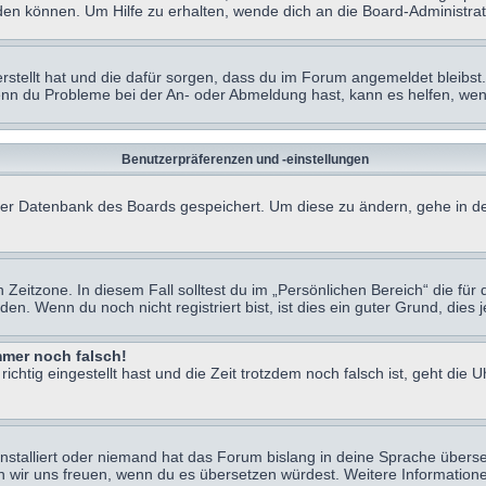
en können. Um Hilfe zu erhalten, wende dich an die Board-Administrat
erstellt hat und die dafür sorgen, dass du im Forum angemeldet bleibs
Wenn du Probleme bei der An- oder Abmeldung hast, kann es helfen, we
Benutzerpräferenzen und -einstellungen
n der Datenbank des Boards gespeichert. Um diese zu ändern, gehe in de
Zeitzone. In diesem Fall solltest du im „Persönlichen Bereich“ die für d
. Wenn du noch nicht registriert bist, ist dies ein guter Grund, dies je
immer noch falsch!
chtig eingestellt hast und die Zeit trotzdem noch falsch ist, geht die U
nstalliert oder niemand hat das Forum bislang in deine Sprache überse
würden wir uns freuen, wenn du es übersetzen würdest. Weitere Informa