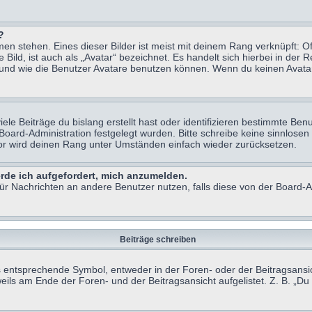
?
n stehen. Eines dieser Bilder ist meist mit deinem Rang verknüpft: Of
ild, ist auch als „Avatar“ bezeichnet. Es handelt sich hierbei in der 
 und wie die Benutzer Avatare benutzen können. Wenn du keinen Avatar 
le Beiträge du bislang erstellt hast oder identifizieren bestimmte B
 Board-Administration festgelegt wurden. Bitte schreibe keine sinnlo
tor wird deinen Rang unter Umständen einfach wieder zurücksetzen.
erde ich aufgefordert, mich anzumelden.
 für Nachrichten an andere Benutzer nutzen, falls diese von der Board
Beiträge schreiben
ntsprechende Symbol, entweder in der Foren- oder der Beitragsansicht.
eils am Ende der Foren- und der Beitragsansicht aufgelistet. Z. B. „D