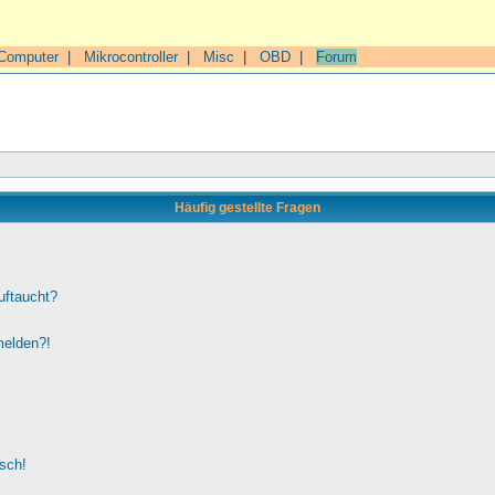
Computer
|
Mikrocontroller
|
Misc
|
OBD
|
Forum
Häufig gestellte Fragen
uftaucht?
melden?!
lsch!