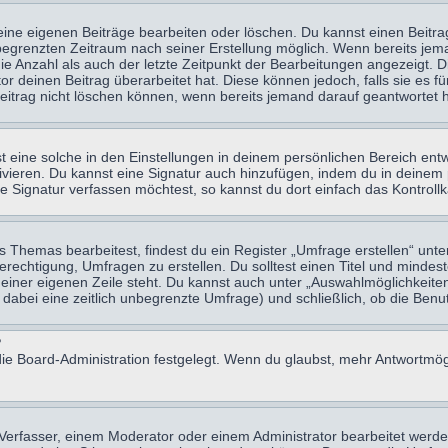
eine eigenen Beiträge bearbeiten oder löschen. Du kannst einen Beitr
n begrenzten Zeitraum nach seiner Erstellung möglich. Wenn bereits jema
e Anzahl als auch der letzte Zeitpunkt der Bearbeitungen angezeigt. 
 deinen Beitrag überarbeitet hat. Diese können jedoch, falls sie es für
eitrag nicht löschen können, wenn bereits jemand darauf geantwortet h
eine solche in den Einstellungen in deinem persönlichen Bereich entw
tivieren. Du kannst eine Signatur auch hinzufügen, indem du in deine
e Signatur verfassen möchtest, so kannst du dort einfach das Kontroll
Themas bearbeitest, findest du ein Register „Umfrage erstellen“ unter
Berechtigung, Umfragen zu erstellen. Du solltest einen Titel und minde
 einer eigenen Zeile steht. Du kannst auch unter „Auswahlmöglichkeiten
t dabei eine zeitlich unbegrenzte Umfrage) und schließlich, ob die Be
?
ie Board-Administration festgelegt. Wenn du glaubst, mehr Antwortmögl
erfasser, einem Moderator oder einem Administrator bearbeitet werde