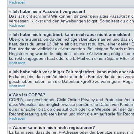
Nach oben
» Ich habe mein Passwort vergessen!
Das ist nicht schlimm! Wir können dir zwar dein altes Passwort n
vergessen“ klickst und den Anweisungen folgst. So solltest du di
Nach oben
» Ich habe mich registriert, kann mich aber nicht anmelden!
Überprüfe zuerst, ob du den richtigen Benutzernamen und das ri
hast, dass du unter 13 Jahre alt bist, musst du bzw. einer deiner 
Benutzerkonto vielleicht aktiviert werden. Bei einigen Boards müs
Registrierung wurde dir mitgeteilt, ob eine Aktivierung nötig ist
korrekt eingegeben hast oder die E-Mail von einem Spam-Filter bl
Nach oben
» Ich habe mich vor einiger Zeit registriert, kann mich aber 
Es kann sein, dass ein Administrator dein Benutzerkonto aus vers
geschrieben haben, um die Datenbankgröße zu verringern. Registri
Nach oben
» Was ist COPPA?
COPPA, ausgeschrieben Child Online Privacy and Protection Act of
dass Websites, die möglicherweise persönliche Daten von Kinder
du dir unsicher bist, ob dies auf dich oder die Website, auf der du
Rechtsberatung anbieten kann und nicht die Anlaufstelle für Recht
Nach oben
» Warum kann ich mich nicht registrieren?
Es kann sein, dass deine IP-Adresse oder der Benutzername, mit