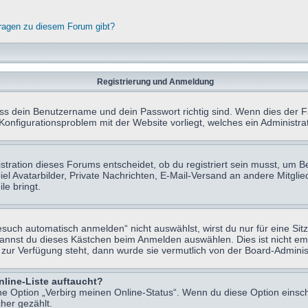
fragen zu diesem Forum gibt?
Registrierung und Anmeldung
ass dein Benutzername und dein Passwort richtig sind. Wenn dies der Fa
 Konfigurationsproblem mit der Website vorliegt, welches ein Administr
tration dieses Forums entscheidet, ob du registriert sein musst, um Beit
el Avatarbilder, Private Nachrichten, E-Mail-Versand an andere Mitglie
le bringt.
uch automatisch anmelden“ nicht auswählst, wirst du nur für eine Sit
kannst du dieses Kästchen beim Anmelden auswählen. Dies ist nicht e
t zur Verfügung steht, dann wurde sie vermutlich von der Board-Adminis
nline-Liste auftaucht?
ine Option „Verbirg meinen Online-Status“. Wenn du diese Option einsc
her gezählt.