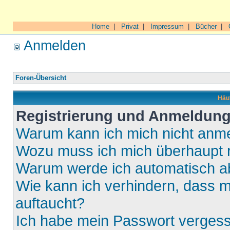
Home
|
Privat
|
Impressum
|
Bücher
|
Anmelden
Foren-Übersicht
Häuf
Registrierung und Anmeldun
Warum kann ich mich nicht anm
Wozu muss ich mich überhaupt r
Warum werde ich automatisch 
Wie kann ich verhindern, dass m
auftaucht?
Ich habe mein Passwort verges