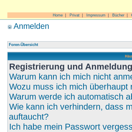
Home
|
Privat
|
Impressum
|
Bücher
|
Anmelden
Foren-Übersicht
Häuf
Registrierung und Anmeldun
Warum kann ich mich nicht anm
Wozu muss ich mich überhaupt r
Warum werde ich automatisch 
Wie kann ich verhindern, dass m
auftaucht?
Ich habe mein Passwort verges