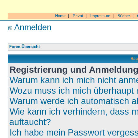
Home
|
Privat
|
Impressum
|
Bücher
|
Anmelden
Foren-Übersicht
Häuf
Registrierung und Anmeldun
Warum kann ich mich nicht anm
Wozu muss ich mich überhaupt r
Warum werde ich automatisch 
Wie kann ich verhindern, dass m
auftaucht?
Ich habe mein Passwort verges