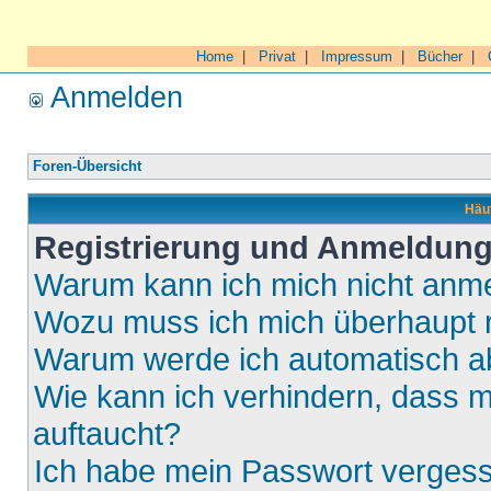
Home
|
Privat
|
Impressum
|
Bücher
|
Anmelden
Foren-Übersicht
Häuf
Registrierung und Anmeldun
Warum kann ich mich nicht anm
Wozu muss ich mich überhaupt r
Warum werde ich automatisch 
Wie kann ich verhindern, dass m
auftaucht?
Ich habe mein Passwort verges