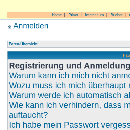
Home
|
Privat
|
Impressum
|
Bücher
|
Anmelden
Foren-Übersicht
Häuf
Registrierung und Anmeldun
Warum kann ich mich nicht anm
Wozu muss ich mich überhaupt r
Warum werde ich automatisch 
Wie kann ich verhindern, dass m
auftaucht?
Ich habe mein Passwort verges