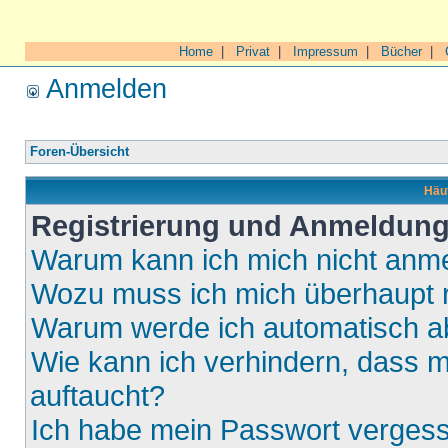
Home
|
Privat
|
Impressum
|
Bücher
|
Anmelden
Foren-Übersicht
Häuf
Registrierung und Anmeldun
Warum kann ich mich nicht anm
Wozu muss ich mich überhaupt r
Warum werde ich automatisch 
Wie kann ich verhindern, dass m
auftaucht?
Ich habe mein Passwort verges