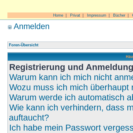
Home
|
Privat
|
Impressum
|
Bücher
|
Anmelden
Foren-Übersicht
Häuf
Registrierung und Anmeldun
Warum kann ich mich nicht anm
Wozu muss ich mich überhaupt r
Warum werde ich automatisch 
Wie kann ich verhindern, dass m
auftaucht?
Ich habe mein Passwort verges