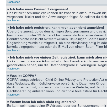
Nach oben
» Ich habe mein Passwort vergessen!
Das ist nicht schlimm! Wir können dir zwar dein altes Passwort n
vergessen“ klickst und den Anweisungen folgst. So solltest du di
Nach oben
» Ich habe mich registriert, kann mich aber nicht anmelden!
Überprüfe zuerst, ob du den richtigen Benutzernamen und das ri
hast, dass du unter 13 Jahre alt bist, musst du bzw. einer deiner 
Benutzerkonto vielleicht aktiviert werden. Bei einigen Boards müs
Registrierung wurde dir mitgeteilt, ob eine Aktivierung nötig ist
korrekt eingegeben hast oder die E-Mail von einem Spam-Filter bl
Nach oben
» Ich habe mich vor einiger Zeit registriert, kann mich aber 
Es kann sein, dass ein Administrator dein Benutzerkonto aus vers
geschrieben haben, um die Datenbankgröße zu verringern. Registri
Nach oben
» Was ist COPPA?
COPPA, ausgeschrieben Child Online Privacy and Protection Act of
dass Websites, die möglicherweise persönliche Daten von Kinder
du dir unsicher bist, ob dies auf dich oder die Website, auf der du
Rechtsberatung anbieten kann und nicht die Anlaufstelle für Recht
Nach oben
» Warum kann ich mich nicht registrieren?
Es kann sein, dass deine IP-Adresse oder der Benutzername, mit