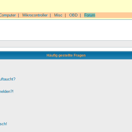
Computer
|
Mikrocontroller
|
Misc
|
OBD
|
Forum
Häufig gestellte Fragen
uftaucht?
melden?!
lsch!