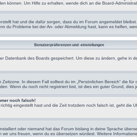
en können. Um Hilfe zu erhalten, wende dich an die Board-Administrat
erstellt hat und die dafür sorgen, dass du im Forum angemeldet bleibs
Wenn du Probleme bei der An- oder Abmeldung hast, kann es helfen, we
Benutzerpräferenzen und -einstellungen
n der Datenbank des Boards gespeichert. Um diese zu ändern, gehe in de
Zeitzone. In diesem Fall solltest du im „Persönlichen Bereich“ die für d
. Wenn du noch nicht registriert bist, ist dies ein guter Grund, dies je
immer noch falsch!
chtig eingestellt hast und die Zeit trotzdem noch falsch ist, geht die U
nstalliert oder niemand hat das Forum bislang in deine Sprache überse
würden wir uns freuen, wenn du es übersetzen würdest. Weitere Informa