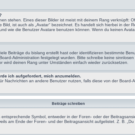
?
n stehen. Eines dieser Bilder ist meist mit deinem Rang verknüpft: Of
ild, ist auch als „Avatar“ bezeichnet. Es handelt sich hierbei in der 
 und wie die Benutzer Avatare benutzen können. Wenn du keinen Avatar 
le Beiträge du bislang erstellt hast oder identifizieren bestimmte B
 Board-Administration festgelegt wurden. Bitte schreibe keine sinnlo
tor wird deinen Rang unter Umständen einfach wieder zurücksetzen.
erde ich aufgefordert, mich anzumelden.
 für Nachrichten an andere Benutzer nutzen, falls diese von der Board
Beiträge schreiben
ntsprechende Symbol, entweder in der Foren- oder der Beitragsansicht.
eils am Ende der Foren- und der Beitragsansicht aufgelistet. Z. B. „D