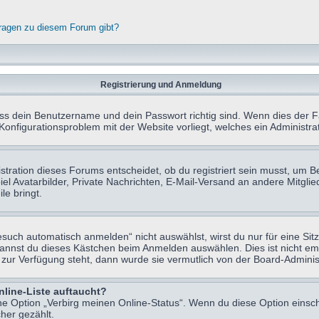
fragen zu diesem Forum gibt?
Registrierung und Anmeldung
ass dein Benutzername und dein Passwort richtig sind. Wenn dies der Fa
 Konfigurationsproblem mit der Website vorliegt, welches ein Administr
tration dieses Forums entscheidet, ob du registriert sein musst, um Beit
el Avatarbilder, Private Nachrichten, E-Mail-Versand an andere Mitglie
le bringt.
uch automatisch anmelden“ nicht auswählst, wirst du nur für eine Sit
kannst du dieses Kästchen beim Anmelden auswählen. Dies ist nicht e
t zur Verfügung steht, dann wurde sie vermutlich von der Board-Adminis
nline-Liste auftaucht?
ine Option „Verbirg meinen Online-Status“. Wenn du diese Option einsc
her gezählt.