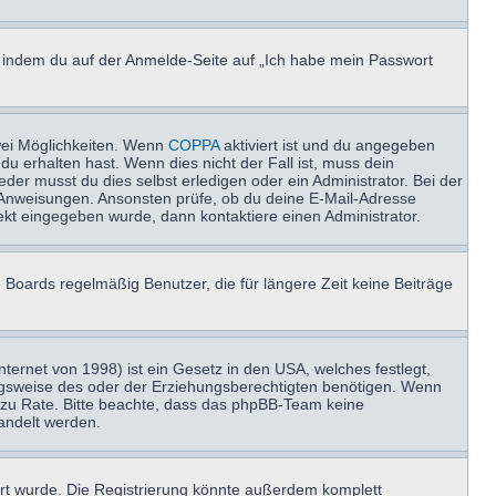
u, indem du auf der Anmelde-Seite auf „Ich habe mein Passwort
wei Möglichkeiten. Wenn
COPPA
aktiviert ist und du angegeben
du erhalten hast. Wenn dies nicht der Fall ist, muss dein
der musst du dies selbst erledigen oder ein Administrator. Bei der
nen Anweisungen. Ansonsten prüfe, ob du deine E-Mail-Adresse
ekt eingegeben wurde, dann kontaktiere einen Administrator.
 Boards regelmäßig Benutzer, die für längere Zeit keine Beiträge
ernet von 1998) ist ein Gesetz in den USA, welches festlegt,
ngsweise des oder der Erziehungsberechtigten benötigen. Wenn
and zu Rate. Bitte beachte, dass das phpBB-Team keine
handelt werden.
rt wurde. Die Registrierung könnte außerdem komplett