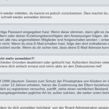
icht wieder mitteilen, du kannst es jedoch zurücksetzen. Dies machst d
ch schnell wieder anmelden können.
chtige Passwort eingegeben hast. Wenn diese stimmen, dann gibt es z
Eltern oder deiner Erziehungsberechtigten den Anweisungen folgen, die 
sen alle neu angemeldeten Mitglieder erst freigeschaltet werden – entwe
 oder nicht. Wenn du eine E-Mail erhalten hast, folge den dort enthalte
ockiert wurde. Wenn du dir sicher bist, dass deine E-Mail-Adresse korr
nicht mehr anmelden?!
chieden Gründen deaktiviert oder gelöscht hat. Außerdem löschen viele
ere dich einfach erneut und nimm aktiv an den Diskussionen teil!
 1998 (deutsch: Gesetz zum Schutz der Privatsphäre von Kindern im Int
n unter 13 Jahren erheben, hierzu die Zustimmung der Eltern beziehu
 dich zu registrieren versuchst, zutrifft, ziehe einen rechtlichen Beist
sangelegenheiten jeglicher Art ist; außer solchen, die weiter unten be
 dem du dich anmelden möchtest, von der Board-Administration gesper