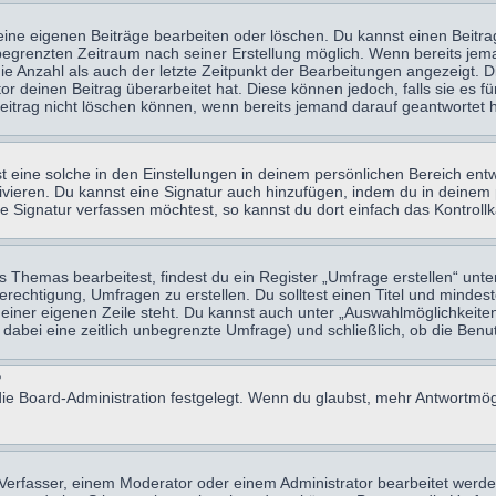
eine eigenen Beiträge bearbeiten oder löschen. Du kannst einen Beitr
n begrenzten Zeitraum nach seiner Erstellung möglich. Wenn bereits jema
e Anzahl als auch der letzte Zeitpunkt der Bearbeitungen angezeigt. 
 deinen Beitrag überarbeitet hat. Diese können jedoch, falls sie es für
eitrag nicht löschen können, wenn bereits jemand darauf geantwortet h
eine solche in den Einstellungen in deinem persönlichen Bereich entw
tivieren. Du kannst eine Signatur auch hinzufügen, indem du in deine
e Signatur verfassen möchtest, so kannst du dort einfach das Kontroll
Themas bearbeitest, findest du ein Register „Umfrage erstellen“ unter
Berechtigung, Umfragen zu erstellen. Du solltest einen Titel und minde
 einer eigenen Zeile steht. Du kannst auch unter „Auswahlmöglichkeiten
t dabei eine zeitlich unbegrenzte Umfrage) und schließlich, ob die Be
?
ie Board-Administration festgelegt. Wenn du glaubst, mehr Antwortmögl
erfasser, einem Moderator oder einem Administrator bearbeitet werde