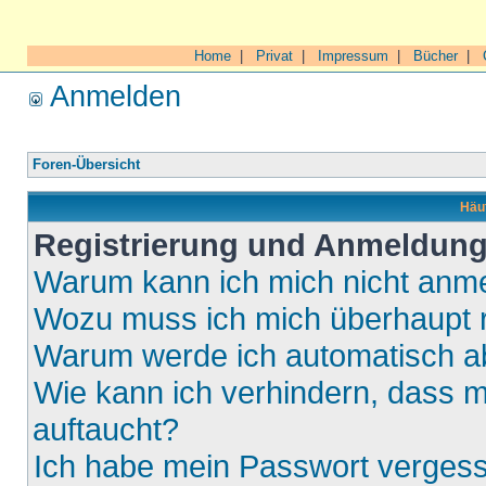
Home
|
Privat
|
Impressum
|
Bücher
|
Anmelden
Foren-Übersicht
Häuf
Registrierung und Anmeldun
Warum kann ich mich nicht anm
Wozu muss ich mich überhaupt r
Warum werde ich automatisch 
Wie kann ich verhindern, dass m
auftaucht?
Ich habe mein Passwort verges