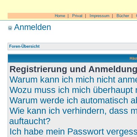
Home
|
Privat
|
Impressum
|
Bücher
|
Anmelden
Foren-Übersicht
Häuf
Registrierung und Anmeldun
Warum kann ich mich nicht anm
Wozu muss ich mich überhaupt r
Warum werde ich automatisch 
Wie kann ich verhindern, dass m
auftaucht?
Ich habe mein Passwort verges