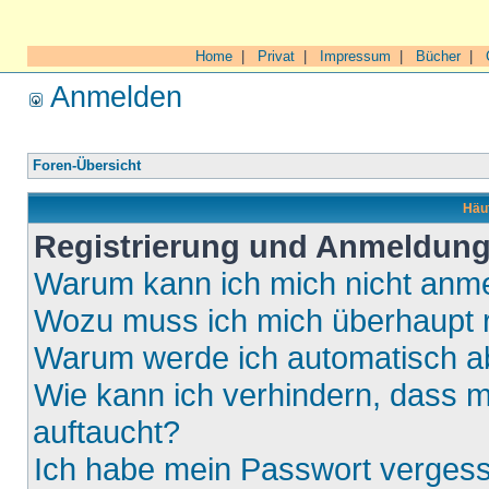
Home
|
Privat
|
Impressum
|
Bücher
|
Anmelden
Foren-Übersicht
Häuf
Registrierung und Anmeldun
Warum kann ich mich nicht anm
Wozu muss ich mich überhaupt r
Warum werde ich automatisch 
Wie kann ich verhindern, dass m
auftaucht?
Ich habe mein Passwort verges