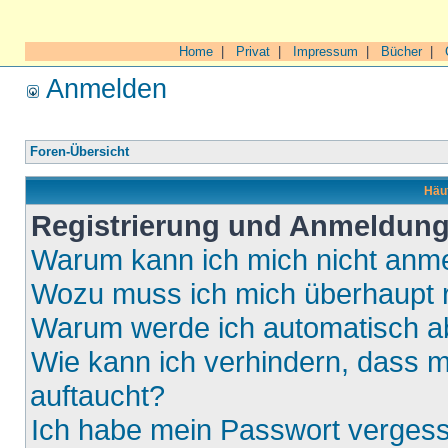
Home
|
Privat
|
Impressum
|
Bücher
|
Anmelden
Foren-Übersicht
Häuf
Registrierung und Anmeldun
Warum kann ich mich nicht anm
Wozu muss ich mich überhaupt r
Warum werde ich automatisch 
Wie kann ich verhindern, dass m
auftaucht?
Ich habe mein Passwort verges