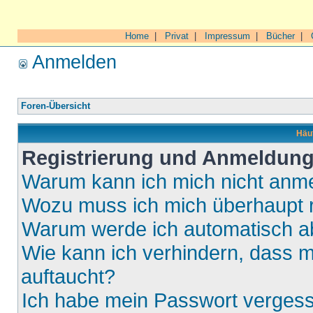
Home
|
Privat
|
Impressum
|
Bücher
|
Anmelden
Foren-Übersicht
Häuf
Registrierung und Anmeldun
Warum kann ich mich nicht anm
Wozu muss ich mich überhaupt r
Warum werde ich automatisch 
Wie kann ich verhindern, dass m
auftaucht?
Ich habe mein Passwort verges