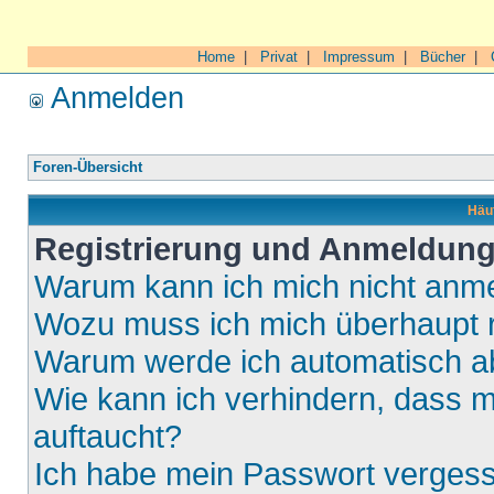
Home
|
Privat
|
Impressum
|
Bücher
|
Anmelden
Foren-Übersicht
Häuf
Registrierung und Anmeldun
Warum kann ich mich nicht anm
Wozu muss ich mich überhaupt r
Warum werde ich automatisch 
Wie kann ich verhindern, dass m
auftaucht?
Ich habe mein Passwort verges