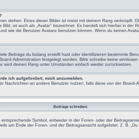
?
n stehen. Eines dieser Bilder ist meist mit deinem Rang verknüpft: Of
ild, ist auch als „Avatar“ bezeichnet. Es handelt sich hierbei in der 
 und wie die Benutzer Avatare benutzen können. Wenn du keinen Avatar 
le Beiträge du bislang erstellt hast oder identifizieren bestimmte B
 Board-Administration festgelegt wurden. Bitte schreibe keine sinnlo
tor wird deinen Rang unter Umständen einfach wieder zurücksetzen.
erde ich aufgefordert, mich anzumelden.
 für Nachrichten an andere Benutzer nutzen, falls diese von der Board
Beiträge schreiben
ntsprechende Symbol, entweder in der Foren- oder der Beitragsansicht.
eils am Ende der Foren- und der Beitragsansicht aufgelistet. Z. B. „D