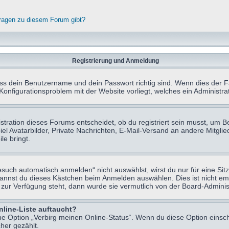
fragen zu diesem Forum gibt?
Registrierung und Anmeldung
ass dein Benutzername und dein Passwort richtig sind. Wenn dies der Fa
 Konfigurationsproblem mit der Website vorliegt, welches ein Administr
tration dieses Forums entscheidet, ob du registriert sein musst, um Beit
el Avatarbilder, Private Nachrichten, E-Mail-Versand an andere Mitglie
le bringt.
uch automatisch anmelden“ nicht auswählst, wirst du nur für eine Sit
kannst du dieses Kästchen beim Anmelden auswählen. Dies ist nicht e
t zur Verfügung steht, dann wurde sie vermutlich von der Board-Adminis
nline-Liste auftaucht?
ine Option „Verbirg meinen Online-Status“. Wenn du diese Option einsc
her gezählt.