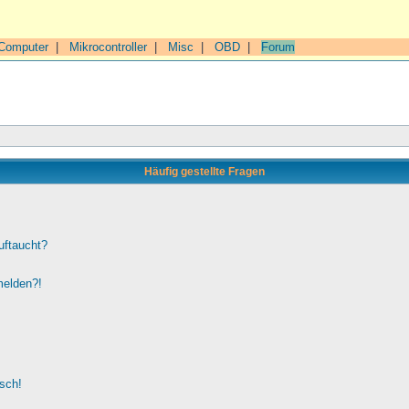
Computer
|
Mikrocontroller
|
Misc
|
OBD
|
Forum
Häufig gestellte Fragen
uftaucht?
melden?!
lsch!