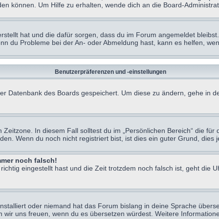
en können. Um Hilfe zu erhalten, wende dich an die Board-Administrat
erstellt hat und die dafür sorgen, dass du im Forum angemeldet bleibs
Wenn du Probleme bei der An- oder Abmeldung hast, kann es helfen, we
Benutzerpräferenzen und -einstellungen
n der Datenbank des Boards gespeichert. Um diese zu ändern, gehe in de
Zeitzone. In diesem Fall solltest du im „Persönlichen Bereich“ die für d
. Wenn du noch nicht registriert bist, ist dies ein guter Grund, dies je
immer noch falsch!
chtig eingestellt hast und die Zeit trotzdem noch falsch ist, geht die U
nstalliert oder niemand hat das Forum bislang in deine Sprache überse
würden wir uns freuen, wenn du es übersetzen würdest. Weitere Informa