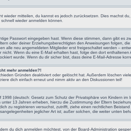
icht wieder mitteilen, du kannst es jedoch zurücksetzen. Dies machst d
ch schnell wieder anmelden können.
chtige Passwort eingegeben hast. Wenn diese stimmen, dann gibt es z
Eltern oder deiner Erziehungsberechtigten den Anweisungen folgen, die 
sen alle neu angemeldeten Mitglieder erst freigeschaltet werden – entwe
 oder nicht. Wenn du eine E-Mail erhalten hast, folge den dort enthalte
ockiert wurde. Wenn du dir sicher bist, dass deine E-Mail-Adresse korr
nicht mehr anmelden?!
chieden Gründen deaktiviert oder gelöscht hat. Außerdem löschen viele
ere dich einfach erneut und nimm aktiv an den Diskussionen teil!
 1998 (deutsch: Gesetz zum Schutz der Privatsphäre von Kindern im Int
n unter 13 Jahren erheben, hierzu die Zustimmung der Eltern beziehu
 dich zu registrieren versuchst, zutrifft, ziehe einen rechtlichen Beist
sangelegenheiten jeglicher Art ist; außer solchen, die weiter unten be
 dem du dich anmelden möchtest, von der Board-Administration gesper