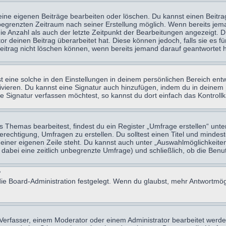
eine eigenen Beiträge bearbeiten oder löschen. Du kannst einen Beitr
n begrenzten Zeitraum nach seiner Erstellung möglich. Wenn bereits jema
e Anzahl als auch der letzte Zeitpunkt der Bearbeitungen angezeigt. 
 deinen Beitrag überarbeitet hat. Diese können jedoch, falls sie es für
eitrag nicht löschen können, wenn bereits jemand darauf geantwortet h
eine solche in den Einstellungen in deinem persönlichen Bereich entw
tivieren. Du kannst eine Signatur auch hinzufügen, indem du in deine
e Signatur verfassen möchtest, so kannst du dort einfach das Kontroll
Themas bearbeitest, findest du ein Register „Umfrage erstellen“ unter
Berechtigung, Umfragen zu erstellen. Du solltest einen Titel und minde
 einer eigenen Zeile steht. Du kannst auch unter „Auswahlmöglichkeiten
t dabei eine zeitlich unbegrenzte Umfrage) und schließlich, ob die Be
?
ie Board-Administration festgelegt. Wenn du glaubst, mehr Antwortmögl
erfasser, einem Moderator oder einem Administrator bearbeitet werde