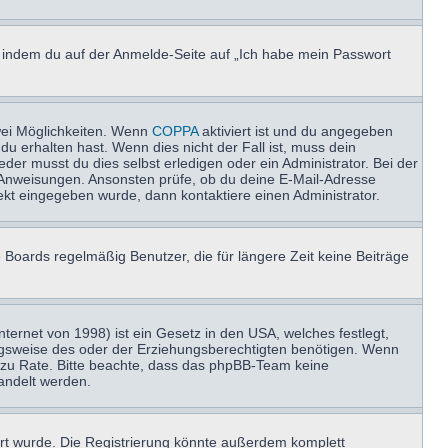
u, indem du auf der Anmelde-Seite auf „Ich habe mein Passwort
wei Möglichkeiten. Wenn
COPPA
aktiviert ist und du angegeben
du erhalten hast. Wenn dies nicht der Fall ist, muss dein
der musst du dies selbst erledigen oder ein Administrator. Bei der
nen Anweisungen. Ansonsten prüfe, ob du deine E-Mail-Adresse
ekt eingegeben wurde, dann kontaktiere einen Administrator.
 Boards regelmäßig Benutzer, die für längere Zeit keine Beiträge
ernet von 1998) ist ein Gesetz in den USA, welches festlegt,
ngsweise des oder der Erziehungsberechtigten benötigen. Wenn
and zu Rate. Bitte beachte, dass das phpBB-Team keine
handelt werden.
rt wurde. Die Registrierung könnte außerdem komplett