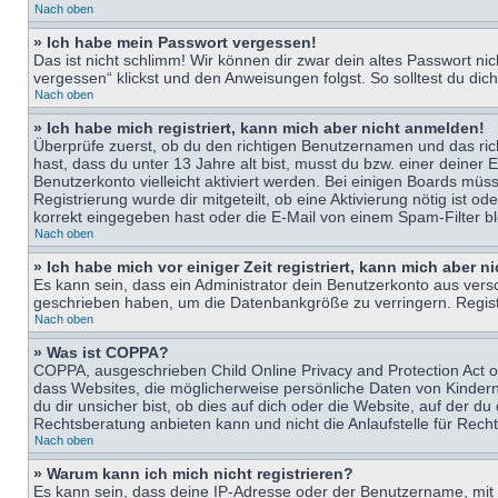
Nach oben
» Ich habe mein Passwort vergessen!
Das ist nicht schlimm! Wir können dir zwar dein altes Passwort n
vergessen“ klickst und den Anweisungen folgst. So solltest du di
Nach oben
» Ich habe mich registriert, kann mich aber nicht anmelden!
Überprüfe zuerst, ob du den richtigen Benutzernamen und das ri
hast, dass du unter 13 Jahre alt bist, musst du bzw. einer deiner 
Benutzerkonto vielleicht aktiviert werden. Bei einigen Boards müs
Registrierung wurde dir mitgeteilt, ob eine Aktivierung nötig ist
korrekt eingegeben hast oder die E-Mail von einem Spam-Filter bl
Nach oben
» Ich habe mich vor einiger Zeit registriert, kann mich aber 
Es kann sein, dass ein Administrator dein Benutzerkonto aus vers
geschrieben haben, um die Datenbankgröße zu verringern. Registri
Nach oben
» Was ist COPPA?
COPPA, ausgeschrieben Child Online Privacy and Protection Act of
dass Websites, die möglicherweise persönliche Daten von Kinder
du dir unsicher bist, ob dies auf dich oder die Website, auf der du
Rechtsberatung anbieten kann und nicht die Anlaufstelle für Recht
Nach oben
» Warum kann ich mich nicht registrieren?
Es kann sein, dass deine IP-Adresse oder der Benutzername, mit