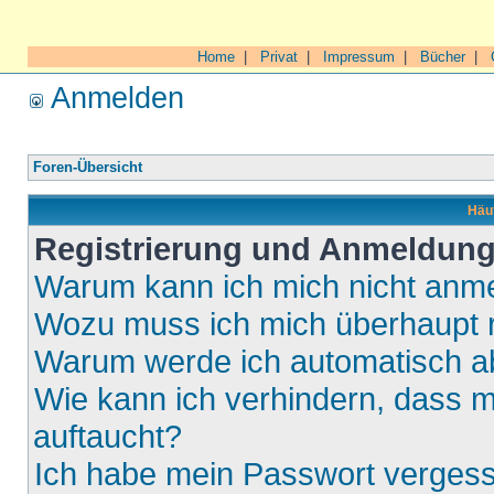
Home
|
Privat
|
Impressum
|
Bücher
|
Anmelden
Foren-Übersicht
Häuf
Registrierung und Anmeldun
Warum kann ich mich nicht anm
Wozu muss ich mich überhaupt r
Warum werde ich automatisch 
Wie kann ich verhindern, dass m
auftaucht?
Ich habe mein Passwort verges