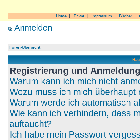
Home
|
Privat
|
Impressum
|
Bücher
|
Anmelden
Foren-Übersicht
Häuf
Registrierung und Anmeldun
Warum kann ich mich nicht anm
Wozu muss ich mich überhaupt r
Warum werde ich automatisch 
Wie kann ich verhindern, dass m
auftaucht?
Ich habe mein Passwort verges