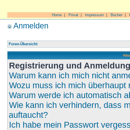
Home
|
Privat
|
Impressum
|
Bücher
|
Anmelden
Foren-Übersicht
Häuf
Registrierung und Anmeldun
Warum kann ich mich nicht anm
Wozu muss ich mich überhaupt r
Warum werde ich automatisch 
Wie kann ich verhindern, dass m
auftaucht?
Ich habe mein Passwort verges