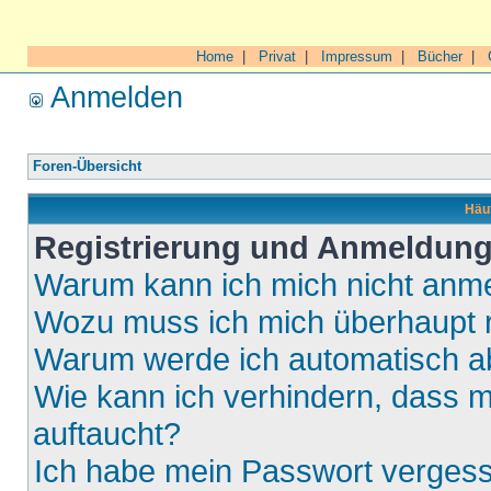
Home
|
Privat
|
Impressum
|
Bücher
|
Anmelden
Foren-Übersicht
Häuf
Registrierung und Anmeldun
Warum kann ich mich nicht anm
Wozu muss ich mich überhaupt r
Warum werde ich automatisch 
Wie kann ich verhindern, dass m
auftaucht?
Ich habe mein Passwort verges