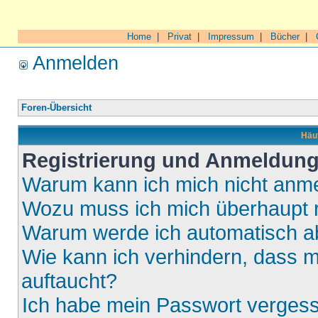
Home
|
Privat
|
Impressum
|
Bücher
|
Anmelden
Foren-Übersicht
Häuf
Registrierung und Anmeldun
Warum kann ich mich nicht anm
Wozu muss ich mich überhaupt r
Warum werde ich automatisch 
Wie kann ich verhindern, dass m
auftaucht?
Ich habe mein Passwort verges