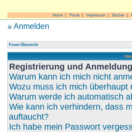
Home
|
Privat
|
Impressum
|
Bücher
|
Anmelden
Foren-Übersicht
Häuf
Registrierung und Anmeldun
Warum kann ich mich nicht anm
Wozu muss ich mich überhaupt r
Warum werde ich automatisch 
Wie kann ich verhindern, dass m
auftaucht?
Ich habe mein Passwort verges