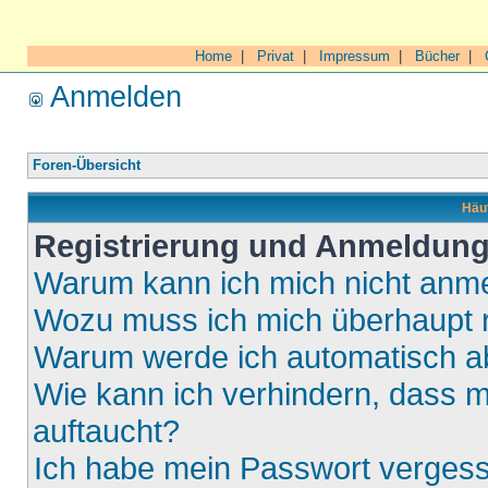
Home
|
Privat
|
Impressum
|
Bücher
|
Anmelden
Foren-Übersicht
Häuf
Registrierung und Anmeldun
Warum kann ich mich nicht anm
Wozu muss ich mich überhaupt r
Warum werde ich automatisch 
Wie kann ich verhindern, dass m
auftaucht?
Ich habe mein Passwort verges