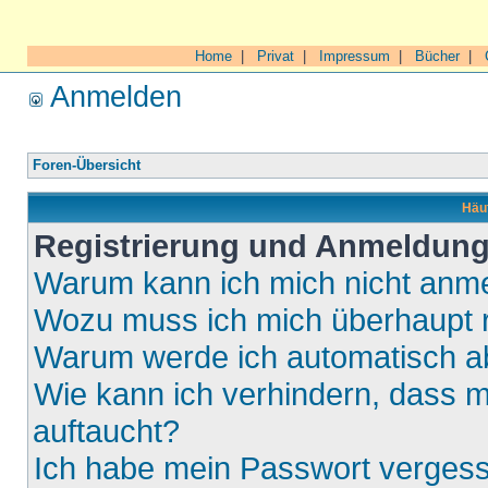
Home
|
Privat
|
Impressum
|
Bücher
|
Anmelden
Foren-Übersicht
Häuf
Registrierung und Anmeldun
Warum kann ich mich nicht anm
Wozu muss ich mich überhaupt r
Warum werde ich automatisch 
Wie kann ich verhindern, dass m
auftaucht?
Ich habe mein Passwort verges