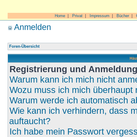
Home
|
Privat
|
Impressum
|
Bücher
|
Anmelden
Foren-Übersicht
Häuf
Registrierung und Anmeldun
Warum kann ich mich nicht anm
Wozu muss ich mich überhaupt r
Warum werde ich automatisch 
Wie kann ich verhindern, dass m
auftaucht?
Ich habe mein Passwort verges