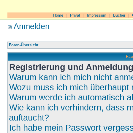
Home
|
Privat
|
Impressum
|
Bücher
|
Anmelden
Foren-Übersicht
Häuf
Registrierung und Anmeldun
Warum kann ich mich nicht anm
Wozu muss ich mich überhaupt r
Warum werde ich automatisch 
Wie kann ich verhindern, dass m
auftaucht?
Ich habe mein Passwort verges