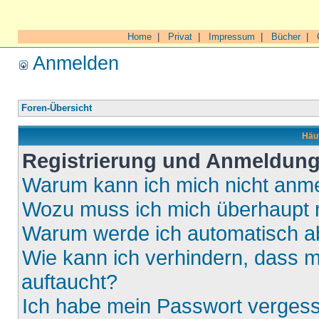
Home
|
Privat
|
Impressum
|
Bücher
|
Anmelden
Foren-Übersicht
Häuf
Registrierung und Anmeldun
Warum kann ich mich nicht anm
Wozu muss ich mich überhaupt r
Warum werde ich automatisch 
Wie kann ich verhindern, dass m
auftaucht?
Ich habe mein Passwort verges