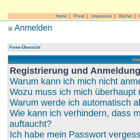
Home
|
Privat
|
Impressum
|
Bücher
|
Anmelden
Foren-Übersicht
Häuf
Registrierung und Anmeldun
Warum kann ich mich nicht anm
Wozu muss ich mich überhaupt r
Warum werde ich automatisch 
Wie kann ich verhindern, dass m
auftaucht?
Ich habe mein Passwort verges