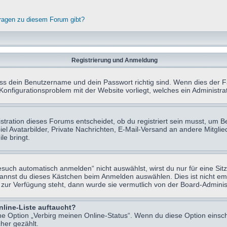
fragen zu diesem Forum gibt?
Registrierung und Anmeldung
ass dein Benutzername und dein Passwort richtig sind. Wenn dies der Fa
 Konfigurationsproblem mit der Website vorliegt, welches ein Administr
tration dieses Forums entscheidet, ob du registriert sein musst, um Beit
el Avatarbilder, Private Nachrichten, E-Mail-Versand an andere Mitglie
le bringt.
uch automatisch anmelden“ nicht auswählst, wirst du nur für eine Sit
kannst du dieses Kästchen beim Anmelden auswählen. Dies ist nicht e
t zur Verfügung steht, dann wurde sie vermutlich von der Board-Adminis
nline-Liste auftaucht?
ine Option „Verbirg meinen Online-Status“. Wenn du diese Option einsc
her gezählt.