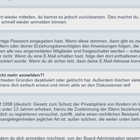
icht wieder mitteilen, du kannst es jedoch zurücksetzen. Dies machst d
ch schnell wieder anmelden können.
chtige Passwort eingegeben hast. Wenn diese stimmen, dann gibt es z
Eltern oder deiner Erziehungsberechtigten den Anweisungen folgen, die 
sen alle neu angemeldeten Mitglieder erst freigeschaltet werden – entwe
 oder nicht. Wenn du eine E-Mail erhalten hast, folge den dort enthalte
ockiert wurde. Wenn du dir sicher bist, dass deine E-Mail-Adresse korr
nicht mehr anmelden?!
chieden Gründen deaktiviert oder gelöscht hat. Außerdem löschen viele
ere dich einfach erneut und nimm aktiv an den Diskussionen teil!
 1998 (deutsch: Gesetz zum Schutz der Privatsphäre von Kindern im Int
n unter 13 Jahren erheben, hierzu die Zustimmung der Eltern beziehu
 dich zu registrieren versuchst, zutrifft, ziehe einen rechtlichen Beist
sangelegenheiten jeglicher Art ist; außer solchen, die weiter unten be
 dem du dich anmelden möchtest, von der Board-Administration gesper