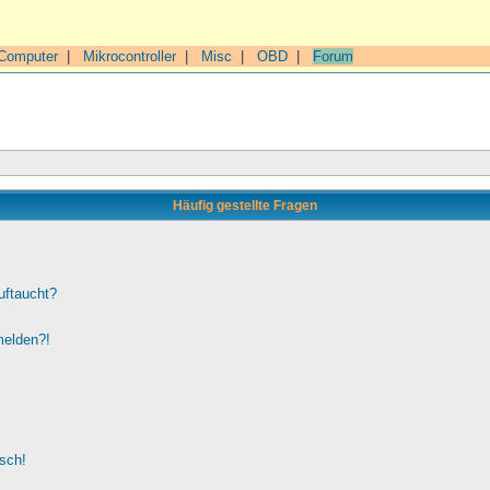
Computer
|
Mikrocontroller
|
Misc
|
OBD
|
Forum
Häufig gestellte Fragen
uftaucht?
melden?!
lsch!