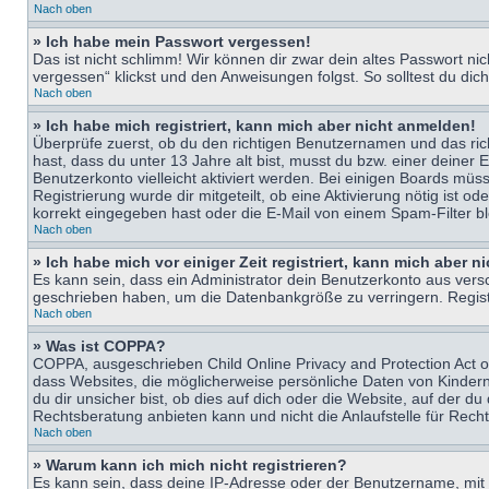
Nach oben
» Ich habe mein Passwort vergessen!
Das ist nicht schlimm! Wir können dir zwar dein altes Passwort n
vergessen“ klickst und den Anweisungen folgst. So solltest du di
Nach oben
» Ich habe mich registriert, kann mich aber nicht anmelden!
Überprüfe zuerst, ob du den richtigen Benutzernamen und das ri
hast, dass du unter 13 Jahre alt bist, musst du bzw. einer deiner 
Benutzerkonto vielleicht aktiviert werden. Bei einigen Boards müs
Registrierung wurde dir mitgeteilt, ob eine Aktivierung nötig ist
korrekt eingegeben hast oder die E-Mail von einem Spam-Filter bl
Nach oben
» Ich habe mich vor einiger Zeit registriert, kann mich aber 
Es kann sein, dass ein Administrator dein Benutzerkonto aus vers
geschrieben haben, um die Datenbankgröße zu verringern. Registri
Nach oben
» Was ist COPPA?
COPPA, ausgeschrieben Child Online Privacy and Protection Act of
dass Websites, die möglicherweise persönliche Daten von Kinder
du dir unsicher bist, ob dies auf dich oder die Website, auf der du
Rechtsberatung anbieten kann und nicht die Anlaufstelle für Recht
Nach oben
» Warum kann ich mich nicht registrieren?
Es kann sein, dass deine IP-Adresse oder der Benutzername, mit