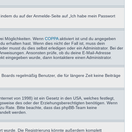
u, indem du auf der Anmelde-Seite auf „Ich habe mein Passwort
wei Möglichkeiten. Wenn
COPPA
aktiviert ist und du angegeben
du erhalten hast. Wenn dies nicht der Fall ist, muss dein
der musst du dies selbst erledigen oder ein Administrator. Bei der
nen Anweisungen. Ansonsten prüfe, ob du deine E-Mail-Adresse
ekt eingegeben wurde, dann kontaktiere einen Administrator.
 Boards regelmäßig Benutzer, die für längere Zeit keine Beiträge
ernet von 1998) ist ein Gesetz in den USA, welches festlegt,
ngsweise des oder der Erziehungsberechtigten benötigen. Wenn
and zu Rate. Bitte beachte, dass das phpBB-Team keine
handelt werden.
rt wurde. Die Registrierung könnte außerdem komplett