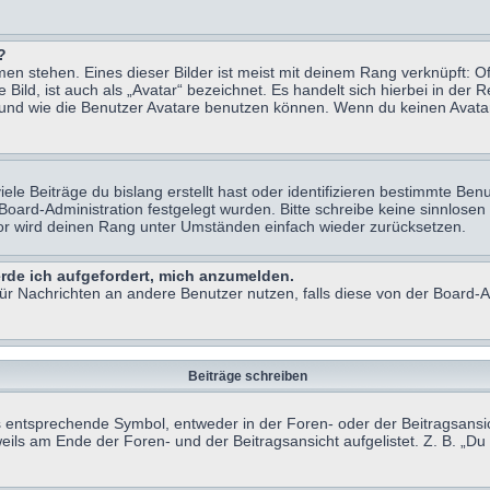
?
n stehen. Eines dieser Bilder ist meist mit deinem Rang verknüpft: Of
ild, ist auch als „Avatar“ bezeichnet. Es handelt sich hierbei in der 
 und wie die Benutzer Avatare benutzen können. Wenn du keinen Avatar 
le Beiträge du bislang erstellt hast oder identifizieren bestimmte B
 Board-Administration festgelegt wurden. Bitte schreibe keine sinnlo
tor wird deinen Rang unter Umständen einfach wieder zurücksetzen.
erde ich aufgefordert, mich anzumelden.
 für Nachrichten an andere Benutzer nutzen, falls diese von der Board
Beiträge schreiben
ntsprechende Symbol, entweder in der Foren- oder der Beitragsansicht.
eils am Ende der Foren- und der Beitragsansicht aufgelistet. Z. B. „D