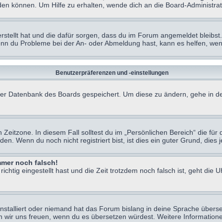
en können. Um Hilfe zu erhalten, wende dich an die Board-Administrat
erstellt hat und die dafür sorgen, dass du im Forum angemeldet bleibs
Wenn du Probleme bei der An- oder Abmeldung hast, kann es helfen, we
Benutzerpräferenzen und -einstellungen
n der Datenbank des Boards gespeichert. Um diese zu ändern, gehe in de
Zeitzone. In diesem Fall solltest du im „Persönlichen Bereich“ die für d
. Wenn du noch nicht registriert bist, ist dies ein guter Grund, dies je
immer noch falsch!
chtig eingestellt hast und die Zeit trotzdem noch falsch ist, geht die U
nstalliert oder niemand hat das Forum bislang in deine Sprache überse
würden wir uns freuen, wenn du es übersetzen würdest. Weitere Informa