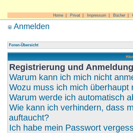
Home
|
Privat
|
Impressum
|
Bücher
|
Anmelden
Foren-Übersicht
Häuf
Registrierung und Anmeldun
Warum kann ich mich nicht anm
Wozu muss ich mich überhaupt r
Warum werde ich automatisch 
Wie kann ich verhindern, dass m
auftaucht?
Ich habe mein Passwort verges