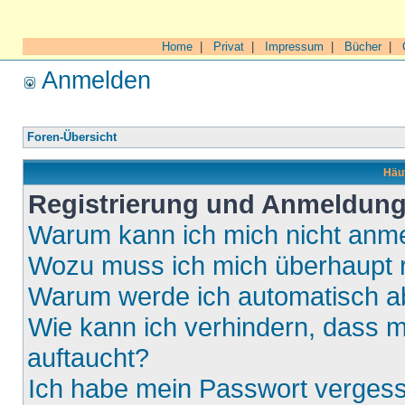
Home
|
Privat
|
Impressum
|
Bücher
|
Anmelden
Foren-Übersicht
Häuf
Registrierung und Anmeldun
Warum kann ich mich nicht anm
Wozu muss ich mich überhaupt r
Warum werde ich automatisch 
Wie kann ich verhindern, dass m
auftaucht?
Ich habe mein Passwort verges