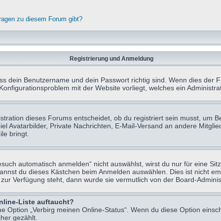
fragen zu diesem Forum gibt?
Registrierung und Anmeldung
ass dein Benutzername und dein Passwort richtig sind. Wenn dies der Fa
 Konfigurationsproblem mit der Website vorliegt, welches ein Administr
tration dieses Forums entscheidet, ob du registriert sein musst, um Beit
el Avatarbilder, Private Nachrichten, E-Mail-Versand an andere Mitglie
le bringt.
uch automatisch anmelden“ nicht auswählst, wirst du nur für eine Sit
kannst du dieses Kästchen beim Anmelden auswählen. Dies ist nicht e
t zur Verfügung steht, dann wurde sie vermutlich von der Board-Adminis
nline-Liste auftaucht?
ine Option „Verbirg meinen Online-Status“. Wenn du diese Option einsc
her gezählt.