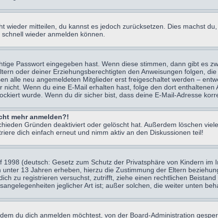
icht wieder mitteilen, du kannst es jedoch zurücksetzen. Dies machst d
ch schnell wieder anmelden können.
chtige Passwort eingegeben hast. Wenn diese stimmen, dann gibt es z
Eltern oder deiner Erziehungsberechtigten den Anweisungen folgen, die 
sen alle neu angemeldeten Mitglieder erst freigeschaltet werden – entwe
 oder nicht. Wenn du eine E-Mail erhalten hast, folge den dort enthalte
ockiert wurde. Wenn du dir sicher bist, dass deine E-Mail-Adresse korr
nicht mehr anmelden?!
chieden Gründen deaktiviert oder gelöscht hat. Außerdem löschen viele
ere dich einfach erneut und nimm aktiv an den Diskussionen teil!
 1998 (deutsch: Gesetz zum Schutz der Privatsphäre von Kindern im Int
n unter 13 Jahren erheben, hierzu die Zustimmung der Eltern beziehu
 dich zu registrieren versuchst, zutrifft, ziehe einen rechtlichen Beist
sangelegenheiten jeglicher Art ist; außer solchen, die weiter unten be
 dem du dich anmelden möchtest, von der Board-Administration gesper