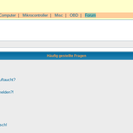
Computer
|
Mikrocontroller
|
Misc
|
OBD
|
Forum
Häufig gestellte Fragen
uftaucht?
melden?!
lsch!