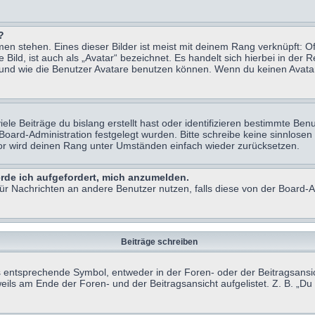
?
n stehen. Eines dieser Bilder ist meist mit deinem Rang verknüpft: Of
ild, ist auch als „Avatar“ bezeichnet. Es handelt sich hierbei in der 
 und wie die Benutzer Avatare benutzen können. Wenn du keinen Avatar 
le Beiträge du bislang erstellt hast oder identifizieren bestimmte B
 Board-Administration festgelegt wurden. Bitte schreibe keine sinnlo
tor wird deinen Rang unter Umständen einfach wieder zurücksetzen.
erde ich aufgefordert, mich anzumelden.
 für Nachrichten an andere Benutzer nutzen, falls diese von der Board
Beiträge schreiben
ntsprechende Symbol, entweder in der Foren- oder der Beitragsansicht.
eils am Ende der Foren- und der Beitragsansicht aufgelistet. Z. B. „D