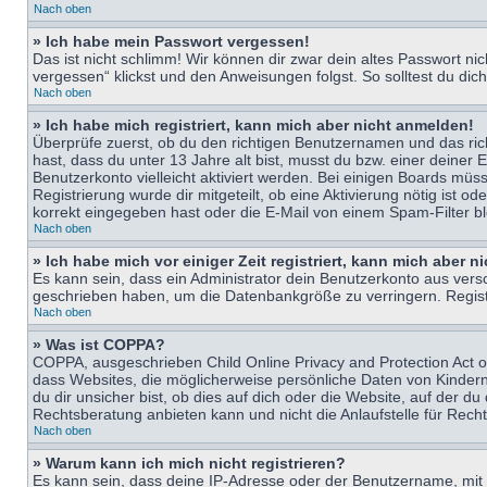
Nach oben
» Ich habe mein Passwort vergessen!
Das ist nicht schlimm! Wir können dir zwar dein altes Passwort n
vergessen“ klickst und den Anweisungen folgst. So solltest du di
Nach oben
» Ich habe mich registriert, kann mich aber nicht anmelden!
Überprüfe zuerst, ob du den richtigen Benutzernamen und das ri
hast, dass du unter 13 Jahre alt bist, musst du bzw. einer deiner 
Benutzerkonto vielleicht aktiviert werden. Bei einigen Boards müs
Registrierung wurde dir mitgeteilt, ob eine Aktivierung nötig ist
korrekt eingegeben hast oder die E-Mail von einem Spam-Filter bl
Nach oben
» Ich habe mich vor einiger Zeit registriert, kann mich aber 
Es kann sein, dass ein Administrator dein Benutzerkonto aus vers
geschrieben haben, um die Datenbankgröße zu verringern. Registri
Nach oben
» Was ist COPPA?
COPPA, ausgeschrieben Child Online Privacy and Protection Act of
dass Websites, die möglicherweise persönliche Daten von Kinder
du dir unsicher bist, ob dies auf dich oder die Website, auf der du
Rechtsberatung anbieten kann und nicht die Anlaufstelle für Recht
Nach oben
» Warum kann ich mich nicht registrieren?
Es kann sein, dass deine IP-Adresse oder der Benutzername, mit