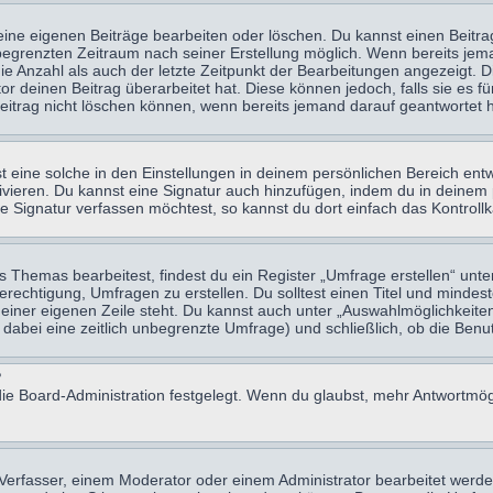
eine eigenen Beiträge bearbeiten oder löschen. Du kannst einen Beitr
n begrenzten Zeitraum nach seiner Erstellung möglich. Wenn bereits jema
e Anzahl als auch der letzte Zeitpunkt der Bearbeitungen angezeigt. 
 deinen Beitrag überarbeitet hat. Diese können jedoch, falls sie es für
eitrag nicht löschen können, wenn bereits jemand darauf geantwortet h
eine solche in den Einstellungen in deinem persönlichen Bereich entw
tivieren. Du kannst eine Signatur auch hinzufügen, indem du in deine
e Signatur verfassen möchtest, so kannst du dort einfach das Kontroll
Themas bearbeitest, findest du ein Register „Umfrage erstellen“ unter
Berechtigung, Umfragen zu erstellen. Du solltest einen Titel und minde
 einer eigenen Zeile steht. Du kannst auch unter „Auswahlmöglichkeiten
t dabei eine zeitlich unbegrenzte Umfrage) und schließlich, ob die Be
?
ie Board-Administration festgelegt. Wenn du glaubst, mehr Antwortmögl
erfasser, einem Moderator oder einem Administrator bearbeitet werde