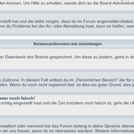
en können. Um Hilfe zu erhalten, wende dich an die Board-Administrat
erstellt hat und die dafür sorgen, dass du im Forum angemeldet bleibs
Wenn du Probleme bei der An- oder Abmeldung hast, kann es helfen, we
Benutzerpräferenzen und -einstellungen
n der Datenbank des Boards gespeichert. Um diese zu ändern, gehe in de
Zeitzone. In diesem Fall solltest du im „Persönlichen Bereich“ die für d
. Wenn du noch nicht registriert bist, ist dies ein guter Grund, dies je
immer noch falsch!
chtig eingestellt hast und die Zeit trotzdem noch falsch ist, geht die U
nstalliert oder niemand hat das Forum bislang in deine Sprache überse
würden wir uns freuen, wenn du es übersetzen würdest. Weitere Informa