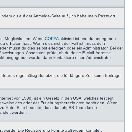
u, indem du auf der Anmelde-Seite auf „Ich habe mein Passwort
wei Möglichkeiten. Wenn
COPPA
aktiviert ist und du angegeben
du erhalten hast. Wenn dies nicht der Fall ist, muss dein
der musst du dies selbst erledigen oder ein Administrator. Bei der
nen Anweisungen. Ansonsten prüfe, ob du deine E-Mail-Adresse
ekt eingegeben wurde, dann kontaktiere einen Administrator.
 Boards regelmäßig Benutzer, die für längere Zeit keine Beiträge
ernet von 1998) ist ein Gesetz in den USA, welches festlegt,
ngsweise des oder der Erziehungsberechtigten benötigen. Wenn
and zu Rate. Bitte beachte, dass das phpBB-Team keine
handelt werden.
rt wurde. Die Registrierung könnte außerdem komplett