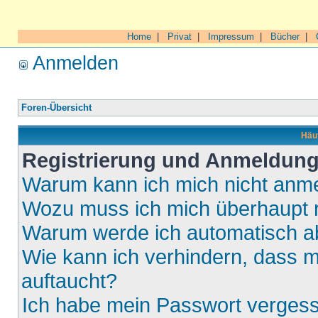
Home
|
Privat
|
Impressum
|
Bücher
|
Anmelden
Foren-Übersicht
Häuf
Registrierung und Anmeldun
Warum kann ich mich nicht anm
Wozu muss ich mich überhaupt r
Warum werde ich automatisch 
Wie kann ich verhindern, dass m
auftaucht?
Ich habe mein Passwort verges