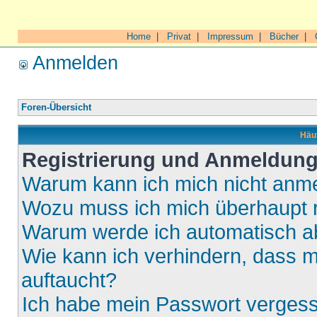
Home
|
Privat
|
Impressum
|
Bücher
|
Anmelden
Foren-Übersicht
Häuf
Registrierung und Anmeldun
Warum kann ich mich nicht anm
Wozu muss ich mich überhaupt r
Warum werde ich automatisch 
Wie kann ich verhindern, dass m
auftaucht?
Ich habe mein Passwort verges