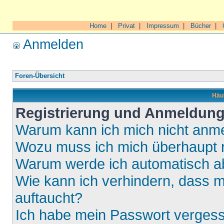
Home
|
Privat
|
Impressum
|
Bücher
|
Anmelden
Foren-Übersicht
Häuf
Registrierung und Anmeldun
Warum kann ich mich nicht anm
Wozu muss ich mich überhaupt r
Warum werde ich automatisch 
Wie kann ich verhindern, dass m
auftaucht?
Ich habe mein Passwort verges