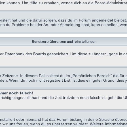
en können. Um Hilfe zu erhalten, wende dich an die Board-Administrat
erstellt hat und die dafür sorgen, dass du im Forum angemeldet bleibs
Wenn du Probleme bei der An- oder Abmeldung hast, kann es helfen, we
Benutzerpräferenzen und -einstellungen
n der Datenbank des Boards gespeichert. Um diese zu ändern, gehe in de
Zeitzone. In diesem Fall solltest du im „Persönlichen Bereich“ die für d
. Wenn du noch nicht registriert bist, ist dies ein guter Grund, dies je
immer noch falsch!
chtig eingestellt hast und die Zeit trotzdem noch falsch ist, geht die U
nstalliert oder niemand hat das Forum bislang in deine Sprache überse
würden wir uns freuen, wenn du es übersetzen würdest. Weitere Informa