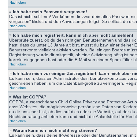
Nach oben
» Ich habe mein Passwort vergessen!
Das ist nicht schlimm! Wir können dir zwar dein altes Passwort n
vergessen“ klickst und den Anweisungen folgst. So solltest du di
Nach oben
» Ich habe mich registriert, kann mich aber nicht anmelden!
Überprüfe zuerst, ob du den richtigen Benutzernamen und das ri
hast, dass du unter 13 Jahre alt bist, musst du bzw. einer deiner 
Benutzerkonto vielleicht aktiviert werden. Bei einigen Boards müs
Registrierung wurde dir mitgeteilt, ob eine Aktivierung nötig ist
korrekt eingegeben hast oder die E-Mail von einem Spam-Filter bl
Nach oben
» Ich habe mich vor einiger Zeit registriert, kann mich aber 
Es kann sein, dass ein Administrator dein Benutzerkonto aus vers
geschrieben haben, um die Datenbankgröße zu verringern. Registri
Nach oben
» Was ist COPPA?
COPPA, ausgeschrieben Child Online Privacy and Protection Act of
dass Websites, die möglicherweise persönliche Daten von Kinder
du dir unsicher bist, ob dies auf dich oder die Website, auf der du
Rechtsberatung anbieten kann und nicht die Anlaufstelle für Recht
Nach oben
» Warum kann ich mich nicht registrieren?
Es kann sein, dass deine IP-Adresse oder der Benutzername, mit