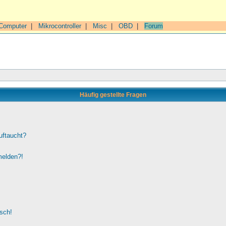
Computer
|
Mikrocontroller
|
Misc
|
OBD
|
Forum
Häufig gestellte Fragen
uftaucht?
melden?!
lsch!