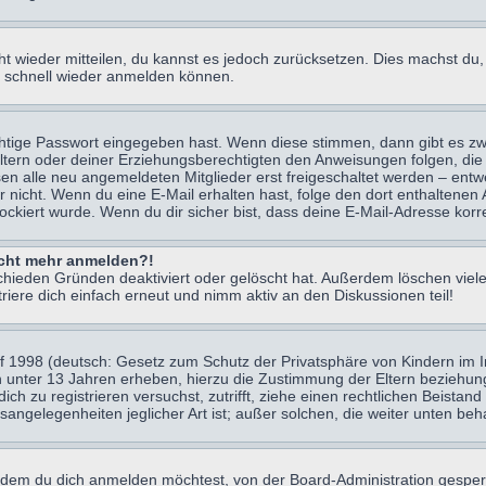
icht wieder mitteilen, du kannst es jedoch zurücksetzen. Dies machst d
ch schnell wieder anmelden können.
chtige Passwort eingegeben hast. Wenn diese stimmen, dann gibt es z
Eltern oder deiner Erziehungsberechtigten den Anweisungen folgen, die 
sen alle neu angemeldeten Mitglieder erst freigeschaltet werden – entwe
 oder nicht. Wenn du eine E-Mail erhalten hast, folge den dort enthalte
ockiert wurde. Wenn du dir sicher bist, dass deine E-Mail-Adresse korr
nicht mehr anmelden?!
chieden Gründen deaktiviert oder gelöscht hat. Außerdem löschen viele
ere dich einfach erneut und nimm aktiv an den Diskussionen teil!
 1998 (deutsch: Gesetz zum Schutz der Privatsphäre von Kindern im Int
n unter 13 Jahren erheben, hierzu die Zustimmung der Eltern beziehu
 dich zu registrieren versuchst, zutrifft, ziehe einen rechtlichen Beist
sangelegenheiten jeglicher Art ist; außer solchen, die weiter unten be
 dem du dich anmelden möchtest, von der Board-Administration gesper