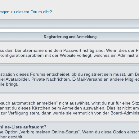
fragen zu diesem Forum gibt?
Registrierung und Anmeldung
ass dein Benutzername und dein Passwort richtig sind. Wenn dies der Fa
 Konfigurationsproblem mit der Website vorliegt, welches ein Administr
tration dieses Forums entscheidet, ob du registriert sein musst, um Beit
el Avatarbilder, Private Nachrichten, E-Mail-Versand an andere Mitglie
le bringt.
uch automatisch anmelden“ nicht auswählst, wirst du nur für eine Sit
kannst du dieses Kästchen beim Anmelden auswählen. Dies ist nicht e
t zur Verfügung steht, dann wurde sie vermutlich von der Board-Adminis
nline-Liste auftaucht?
ine Option „Verbirg meinen Online-Status“. Wenn du diese Option einsc
her gezählt.