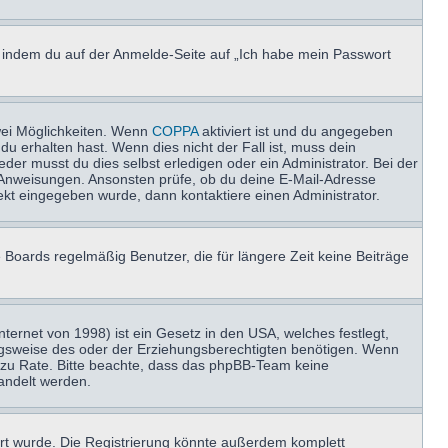
u, indem du auf der Anmelde-Seite auf „Ich habe mein Passwort
wei Möglichkeiten. Wenn
COPPA
aktiviert ist und du angegeben
du erhalten hast. Wenn dies nicht der Fall ist, muss dein
der musst du dies selbst erledigen oder ein Administrator. Bei der
nen Anweisungen. Ansonsten prüfe, ob du deine E-Mail-Adresse
ekt eingegeben wurde, dann kontaktiere einen Administrator.
 Boards regelmäßig Benutzer, die für längere Zeit keine Beiträge
ernet von 1998) ist ein Gesetz in den USA, welches festlegt,
ngsweise des oder der Erziehungsberechtigten benötigen. Wenn
and zu Rate. Bitte beachte, dass das phpBB-Team keine
handelt werden.
rt wurde. Die Registrierung könnte außerdem komplett