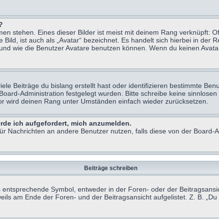
?
n stehen. Eines dieser Bilder ist meist mit deinem Rang verknüpft: Of
ild, ist auch als „Avatar“ bezeichnet. Es handelt sich hierbei in der 
 und wie die Benutzer Avatare benutzen können. Wenn du keinen Avatar 
le Beiträge du bislang erstellt hast oder identifizieren bestimmte B
 Board-Administration festgelegt wurden. Bitte schreibe keine sinnlo
tor wird deinen Rang unter Umständen einfach wieder zurücksetzen.
erde ich aufgefordert, mich anzumelden.
 für Nachrichten an andere Benutzer nutzen, falls diese von der Board
Beiträge schreiben
ntsprechende Symbol, entweder in der Foren- oder der Beitragsansicht.
eils am Ende der Foren- und der Beitragsansicht aufgelistet. Z. B. „D