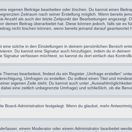
eine eigenen Beiträge bearbeiten oder löschen. Du kannst einen Beitr
n begrenzten Zeitraum nach seiner Erstellung möglich. Wenn bereits jema
e Anzahl als auch der letzte Zeitpunkt der Bearbeitungen angezeigt. 
 deinen Beitrag überarbeitet hat. Diese können jedoch, falls sie es für
eitrag nicht löschen können, wenn bereits jemand darauf geantwortet h
eine solche in den Einstellungen in deinem persönlichen Bereich entw
tivieren. Du kannst eine Signatur auch hinzufügen, indem du in deine
e Signatur verfassen möchtest, so kannst du dort einfach das Kontroll
Themas bearbeitest, findest du ein Register „Umfrage erstellen“ unter
Berechtigung, Umfragen zu erstellen. Du solltest einen Titel und minde
 einer eigenen Zeile steht. Du kannst auch unter „Auswahlmöglichkeiten
t dabei eine zeitlich unbegrenzte Umfrage) und schließlich, ob die Be
?
ie Board-Administration festgelegt. Wenn du glaubst, mehr Antwortmögl
erfasser, einem Moderator oder einem Administrator bearbeitet werde